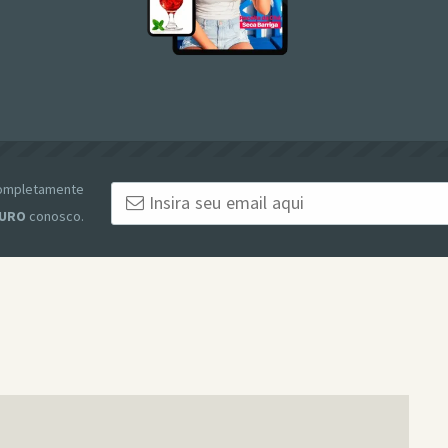
 completamente
URO
conosco.