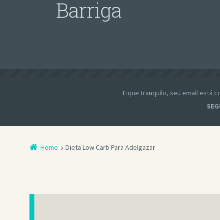
Barriga
Fique tranquilo, seu email está
SEG
Home
Dieta Low Carb Para Adelgazar