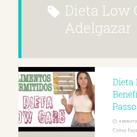
Dieta Low Carb Para
Adelgazar
Dieta
Benef
Passo
4 MINUT
Como Faze