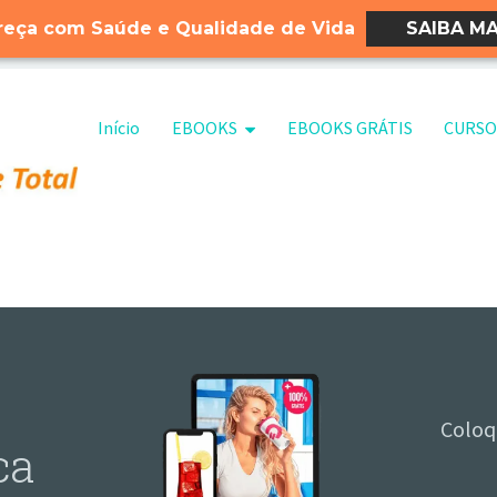
eça com Saúde e Qualidade de Vida
SAIBA MA
Pular para o conteúdo
Início
EBOOKS
EBOOKS GRÁTIS
CURSO
Coloq
ca