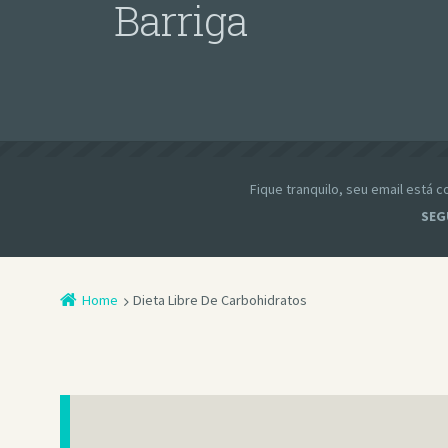
Barriga
Fique tranquilo, seu email está
SEG
Home
Dieta Libre De Carbohidratos