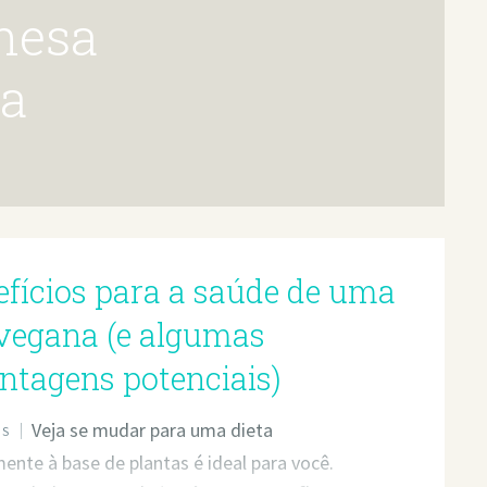
na
efícios para a saúde de uma
 vegana (e algumas
ntagens potenciais)
Veja se mudar para uma dieta
OS
nte à base de plantas é ideal para você.