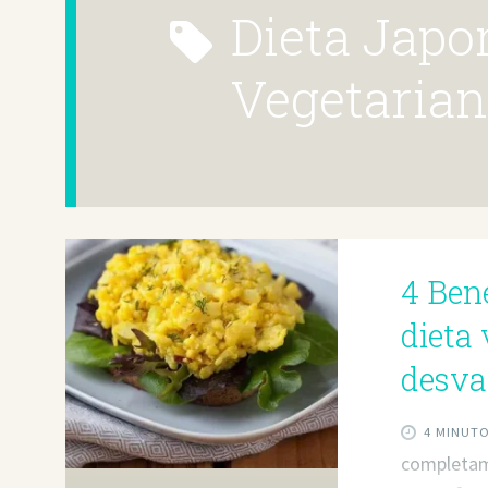
Dieta Japonesa
Vegetaria
4 Ben
dieta
desva
4 MINUT
completame