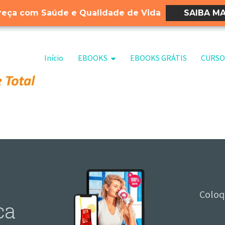
eça com Saúde e Qualidade de Vida
SAIBA MA
Pular para o conteúdo
Início
EBOOKS
EBOOKS GRÁTIS
CURSO
Coloq
ca