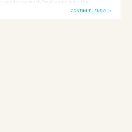
 salada vegana de ‘ovo’ com couve-flor
uma dieta vegana há apenas alguns anos e
CONTINUE LENDO
→
ter feito uma revirada ou duas. Para muitas
 dieta baseada em vegetais – que exclui todos
s lácteos e animais – uma vez evocou visões
 crocante e Birkenstocks. Mas não
uanto apenas cerca de 2% dos americanos se
 como veganos, a dieta está se