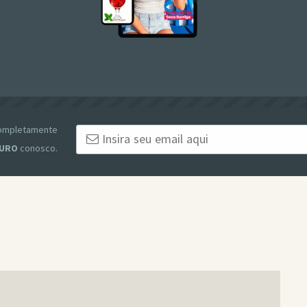
 completamente
URO
conosco.