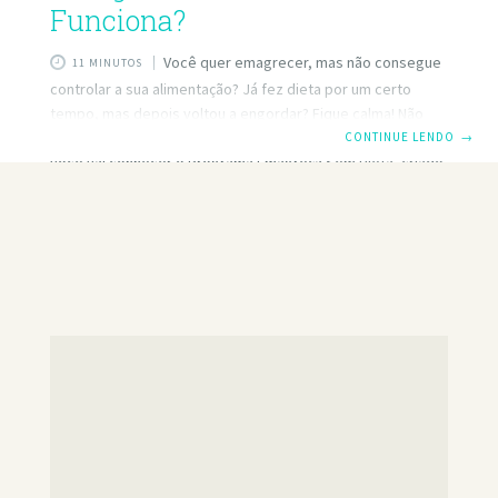
Funciona?
Você quer emagrecer, mas não consegue
11 MINUTOS
controlar a sua alimentação? Já fez dieta por um certo
tempo, mas depois voltou a engordar? Fique calma! Não
precisa se sentir um ser de outro mundo por isso. Hoje
CONTINUE LENDO
→
você vai conhecer o Programa Emagreça Sem Dieta, criado
pelo educador físico Bruno Cabrera, que tem como
principal objetivo fazer você emagrecer até 2 Kg por
semana sem dieta, remédio, exercícios físicos exagerados
ou cirurgias plásticas, somente mudando alguns hábitos na
rotina. Quer saber com funciona?