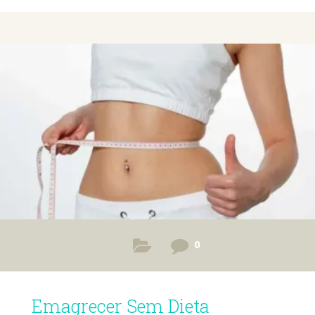
para o corpo gastar mais energia. Grande Interesse em
Emagrecer Literalmente centenas de livros foram escritos
sobre dietas e emagrecimento. E como vendem! A venda
de um desses livros alcançou um milhão de exemplares em
menos de um ano. Outro vendeu cinco milhões em vários
anos, e
0
Emagrecer Sem Dieta