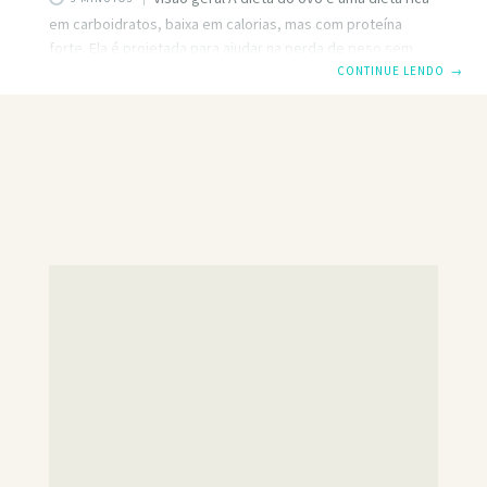
em carboidratos, baixa em calorias, mas com proteína
forte. Ela é projetada para ajudar na perda de peso sem
sacrificar a proteína necessária para construir
CONTINUE LENDO
→
músculos. Como o próprio nome sugere, enfatiza o
consumo de ovos como principal fonte de proteína. A dieta
de ovos tem múltiplas versões, mas em cada uma delas
você só pode beber água ou bebidas com zero-
calorias. Alimentos ricos em carboidratos e açúcares
naturais, como a maioria das frutas e