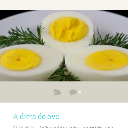
com ela. A Dieta de ovos cozidos Há uma série de
benefícios a serem mencionados em relação a esta dieta
de ovos simples. Por um lado, não exige que você compre
muitos produtos que possam comer seu dinheiro. Em
segundo lugar, esta dieta demonstrou aumentar o
metabolismo e
0
A dieta do ovo
Visão geral A dieta do ovo é uma dieta rica
5 MINUTOS