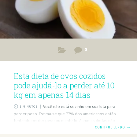
0
Esta dieta de ovos cozidos
pode ajudá-lo a perder até 10
kg em apenas 14 dias
Você não está sozinho em sua luta para
5 MINUTOS
perder peso. Estima-se que 77% dos americanos estão
tentando perder peso ou mantê-lo. Algumas dietas não
funcionam, mas esta dieta de ovos cozidos mostrará
CONTINUE LENDO
→
resultados surpreendentes dentro de 14 dias se você ficar