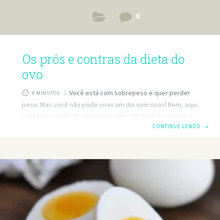
0
Os prós e contras da dieta do
ovo
Você está com sobrepeso e quer perder
9 MINUTOS
peso. Mas você não pode viver um dia sem ovos! Bem, aqui
está sua solução. Opte por um plano de dieta de ovos! Sim,
entendo sua confusão. Dieta do ovo significa consumir
CONTINUE LENDO
→
muitos ovos, enquanto a dieta geralmente envolve mais
vegetais e água, certo? Bem, muitas pessoas, incluindo
algumas celebridades perderam vários quilos de peso por
este método. E este novo plano de refeições de dieta de
ovos é atualmente muito popular entre as celebridades,
não apenas, mas pessoas comuns como