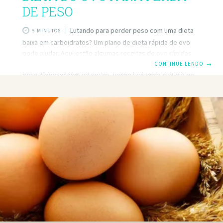
DE PESO
Lutando para perder peso com uma dieta
5 MINUTOS
baixa em carboidratos? Um plano de dieta rápida de ovo
pode ajudar. Aqui estão algumas receitas de ovo rápidas
para chutar cetose rapidamente para iniciar a perda de
CONTINUE LENDO
→
peso. Como muitos de vocês, venho seguindo o estilo de
vida dos carboidratos há muito tempo. No entanto, ainda
luto com o meu peso. Eu acredito que muito disso poderia
ser devido a um desequilíbrio de hormônios. Todos nós
sabemos que nossos hormônios saem do ritmo enquanto
envelhecemos. Bem, eu estou em meus