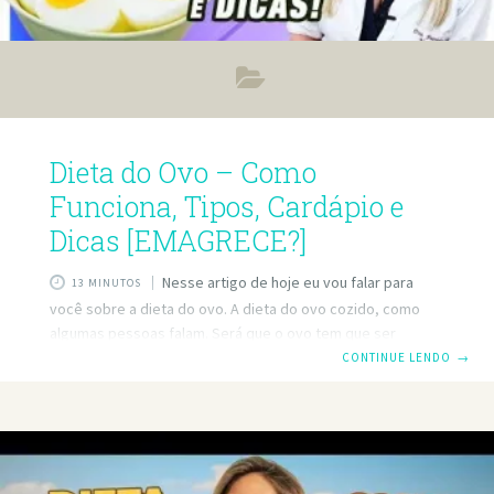
Dieta do Ovo – Como
Funciona, Tipos, Cardápio e
Dicas [EMAGRECE?]
Nesse artigo de hoje eu vou falar para
13 MINUTOS
você sobre a dieta do ovo. A dieta do ovo cozido, como
algumas pessoas falam. Será que o ovo tem que ser
cozido, tem que ser poché, pode ser ovo frito? Tem a dieta
CONTINUE LENDO
→
dos 3 dias, dos 7 dias? Será que é realmente boa para
emagrecer? Dá para fazer uma dieta do ovo low carb? Dá
resultado, tem algum risco para a saúde? Muitas pessoas
me pediram nos comentários: “Patrícia, fala sobre a