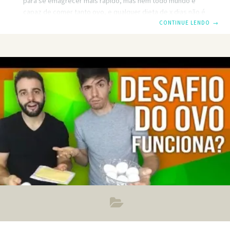
para se emagrecer mais rápido, mas nem todo mundo é
capaz de comer tanto ovo, e qualquer dieta de x dias não é
tão legal para a saúde. Se quer ver escrito as regras e o
CONTINUE LENDO
→
cardápio completo da dieta do ovo veja este artigo escrito
que você pode imprimir e colar na porta da geladeira pra
não errar · https://www.tuasaude.com/dieta-do-ovo/ De
qualquer forma o mais legal é adotar um estilo de vida
saudável,