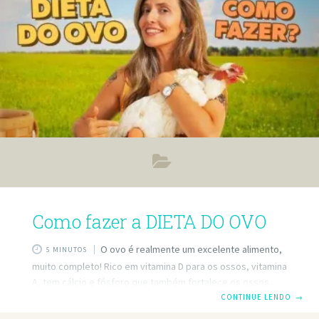
Como fazer a DIETA DO OVO
O ovo é realmente um excelente alimento,
5 MINUTOS
muito completo! Rico em vitamina D para os ossos, vitamina
A, tem cálcio e fósforo que também fortalece os ossos,
tem vitamina D para te tirar de uma depressão, tem
CONTINUE LENDO
→
triptofano que ajuda a melhorar o teu humor, tem… Que é