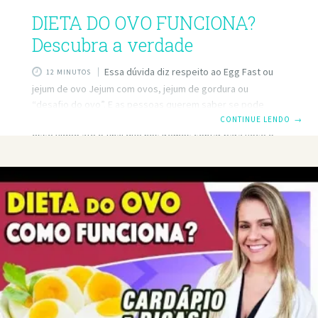
DIETA DO OVO FUNCIONA?
Descubra a verdade
Essa dúvida diz respeito ao Egg Fast ou
12 MINUTOS
jejum de ovo Jejum com ovos, jejum de gordura ou
“desafio do ovo”. E as pessoas querem saber se pode
fazer, quem pode fazer e se é saudável. Por isso, assista
CONTINUE LENDO
→
esse vídeo até o final que nós iremos contar para você o
que é o Egg Fast ou o jejum do ovo, quais são suas regras,
a nossa opinião sobre isso… Os prós e contras e que
deveria e quem não deveria fazer