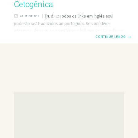
Cetogênica
[N. d. T.: Todos os links em inglês aqui
41 MINUTOS
poderão ser traduzidos ao português. Se você tiver
interesse, deixe nos comentários o link que gostaria de ver
em português aqui que traduzimos]. Uma dieta ceto é bem
CONTINUE LENDO
→
conhecida por ser uma dieta baixa em carboidratos, onde o
corpo produz cetonas no fígado para serem usadas como
energia. É referido como muitos nomes diferentes – dieta
cetogênica, dieta baixa em carboidratos, baixa gordura
com baixo teor de carboidratos ( LCHF ), etc. Quando você
come algo