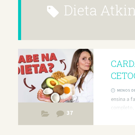
Dieta Atki
CARDÁ
CETO
MENOS DE
ensina a f
completo, 
37
emagrecer
explica pr
outros ben