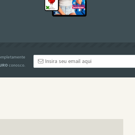
 completamente
URO
conosco.