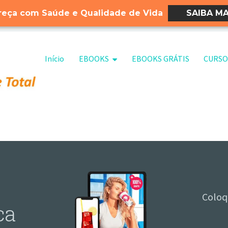
eça com Saúde e Qualidade de Vida
SAIBA MA
Pular para o conteúdo
Início
EBOOKS
EBOOKS GRÁTIS
CURSO
Coloq
ca