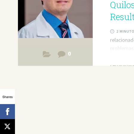
Quilo
Resul
2 MINUT
relacionad
problemas 
0
compartil
cardiologi
em uma se
estuda o c
consultar 
Shares
o nosso co
O excesso 