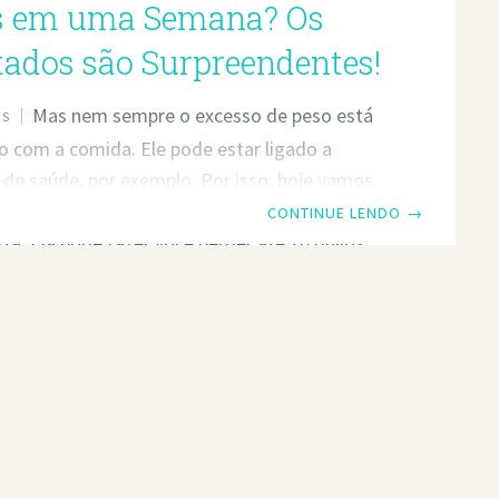
s em uma Semana? Os
tados são Surpreendentes!
Mas nem sempre o excesso de peso está
OS
o com a comida. Ele pode estar ligado a
de saúde, por exemplo. Por isso, hoje vamos
har uma dieta recomendada por um
CONTINUE LENDO
→
sta. Ela pode fazer você perder até 10 quilos
mana. A cardiologia é o ramo da medicina que
oração e os processos circulatórios. Devemos
sempre um cardiologista para saber como está
ração antes de iniciarmos uma dieta rigorosa.
de peso é