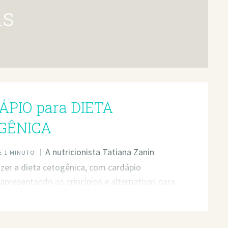
ns
PIO para DIETA
GÊNICA
A nutricionista Tatiana Zanin
 1 MINUTO
azer a dieta cetogênica, com cardápio
apresentando os princípios e alternativas para
 com esta dieta. Além disso, ela também
a que serve a dieta cetogênica e quais são os
efícios para a saúde além de emagrecer. Leia