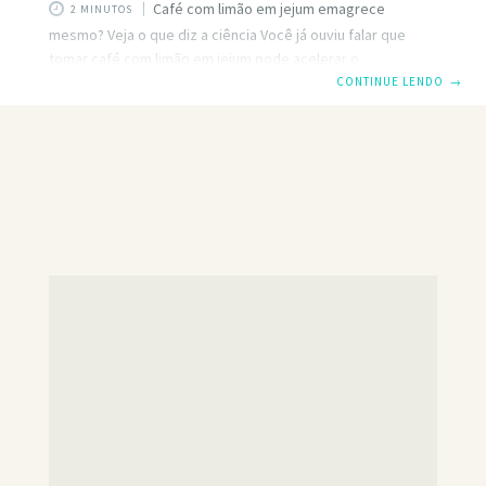
Café com limão em jejum emagrece
2 MINUTOS
mesmo? Veja o que diz a ciência Você já ouviu falar que
tomar café com limão em jejum pode acelerar o
emagrecimento? Essa combinação tem viralizado nas
CONTINUE LENDO
→
redes sociais, prometendo eliminar a barriga, desinchar e
até queimar gordura rapidamente. Mas será que isso é
verdade? Ou estamos diante de mais um mito da internet?
A ideia por trás dessa mistura é simples: o café, por ser
termogênico, ajudaria a acelerar o metabolismo, enquanto
o limão, rico