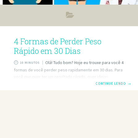
4 Formas de Perder Peso
Rápido em 30 Dias
Olá! Tudo bom? Hoje eu trouxe para você 4
10 MINUTOS
formas de você perder peso rapidamente em 30 dias. Para
você que quer ter um resultado rápido, quer ideias
diferentes, opções diferentes de como fazer esse
CONTINUE LENDO
→
processo de emagrecimento, você vai adorar esse artigo.
Para vocês, para juntar algumas opções, algumas dicas de
como emagrecer mais rapidamente. Sempre lembrando
que esse é um artigo informativo. Então, se você quiser
saber mais sobre emagrecimento, é sempre interessante
que você consulte o seu médico, o