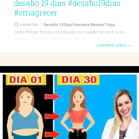
desafio 19 dias #desafio19dias
#emagrecer
Desafio 19 Dias Funciona Mesmo? Veja
8 MINUTOS
Como Perder Gordura Localizada com Saúde! Se você está
cansada de tentar emagrecer e não ver resultado, este
artigo pode ser o empurrão que faltava para você
CONTINUE LENDO
→
transformar sua rotina e conquistar o corpo dos sonhos. O
Desafio 19 Dias promete ser um método natural, prático e
eficaz para perder gordura localizada de forma saudável —
e com resultados em menos de 3 semanas! Mas será que o
Desafio 19 Dias funciona mesmo? O que você