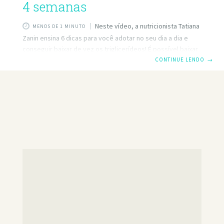
4 semanas
Neste vídeo, a nutricionista Tatiana
MENOS DE 1 MINUTO
Zanin ensina 6 dicas para você adotar no seu dia a dia e
conseguir baixar de vez os triglicerídeos! É possível baixar
os triglicerídeos bem rápido, mas você tem que encarar
CONTINUE LENDO
→
isso como um objetivo importante e prioritário, porque
quando os triglicerídeos estão altos, aumenta o risco de
ter várias complicações sérias, como doenças cardíacas,
infarto ou até AVC. Saiba mais:
https://www.tuasaude.com/triglicerideos-altos/
https://www.tuasaude.com/dieta-para-triglicerideos/
#TuaSaúde — Siga a gente também: Site:
http://www.tuasaude.com/ Facebook:
https://www.facebook.com/tuasaude Instagram:
https://instagram.com/tuasaude/