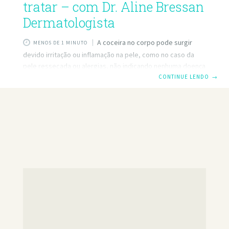
tratar – com Dr. Aline Bressan
Dermatologista
A coceira no corpo pode surgir
MENOS DE 1 MINUTO
devido irritação ou inflamação na pele, como no caso da
pele ressecada ou alergias, não indicando nenhuma doença
grave, mas também pode surgir devido a infecções na pele
CONTINUE LENDO
→
causadas por fungos, vírus ou bactérias, ou até mesmo por
estresse ou ansiedade, podendo afetar uma parte
específica do corpo ou o corpo todo. A Dra. Aline Bressan,
dermatologista, vai te contar as 6 principais causas de
coceira na pele e como acabar com ela. Assista