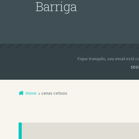
Barriga
Fique tranquilo, seu email está
SEG
Home
cenas cetosis