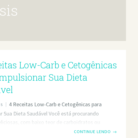
sis
eitas Low-Carb e Cetogênicas
Impulsionar Sua Dieta
vel
4 Receitas Low-Carb e Cetogênicas para
OS
r Sua Dieta Saudável Você está procurando
eliciosas, com baixo teor de carboidratos ou
s, que sejam fáceis de preparar e cheias de
CONTINUE LENDO
→