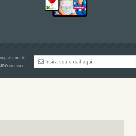
 completamente
URO
conosco.