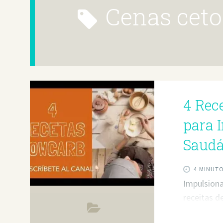
cenas ceto
4 Rec
para 
Saudá
4 MINUT
Impulsiona
receitas d
cetogênica