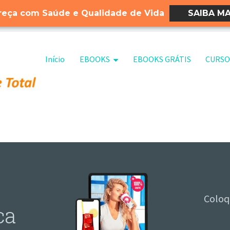
eça com Saúde e Qualidade de Vida
SAIBA MA
Pular para o conteúdo
Início
EBOOKS
EBOOKS GRÁTIS
CURSO
Coloq
ca