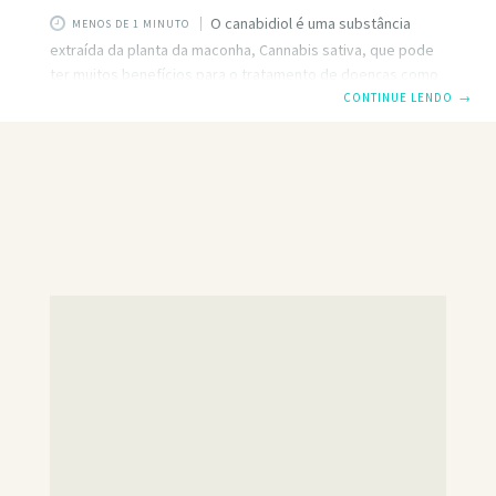
O canabidiol é uma substância
MENOS DE 1 MINUTO
extraída da planta da maconha, Cannabis sativa, que pode
ter muitos benefícios para o tratamento de doenças como
epilepsia, estresse pós-traumático e outras doenças
CONTINUE LENDO
→
relacionadas com o sistema nervoso ou psicológicas.
Neste video, o enfermeiro Manuel, explica o que é o
canabidiol, para que serve, os efeitos secundários e quem
não deve utilizar esta substância. Assista ao video e fique a
conhecer mais sobre este tema tão controverso na
comunidade científica e médica. Saiba mais: