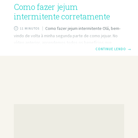
Como fazer jejum
intermitente corretamente
Como fazer jejum intermitente Olá, bem-
11 MINUTOS
vindo de volta à minha segunda parte de como jejuar. No
vídeo anterior, aprendemos todos os benefícios que
existem por trás do jejum intermitente que vem da redução
CONTINUE LENDO
→
da inflamação redução do risco de câncer, redução de
doenças metabólicas, aumento expectativa de vida e
redução de peso com controle adequado de obesidade.
Então hoje vamos aprender os pilares básicos e há uma
lembrando que será orientado por profissional de saúde
com amplo conhecimento em estar preparado para