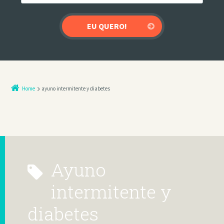
Home
ayuno intermitente y diabetes
ayuno
intermitente y
diabetes