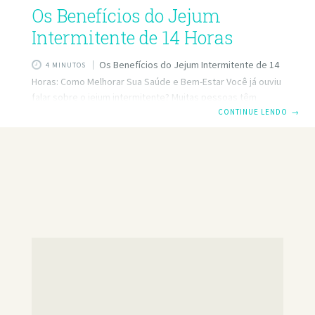
Os Benefícios do Jejum
Intermitente de 14 Horas
Os Benefícios do Jejum Intermitente de 14
4 MINUTOS
Horas: Como Melhorar Sua Saúde e Bem-Estar Você já ouviu
falar sobre o jejum intermitente? Muitas pessoas têm
adotado essa prática como uma forma eficaz de melhorar a
CONTINUE LENDO
→
saúde, perder peso e até combater o envelhecimento.
Recentemente, recebi uma pergunta interessante: “Há
benefícios em jejuar por 14 horas?” Neste artigo, vamos
explorar essa questão e fornecer dicas práticas para quem
deseja começar sua jornada no jejum intermitente. Além
disso, você aprenderá como otimizar sua rotina