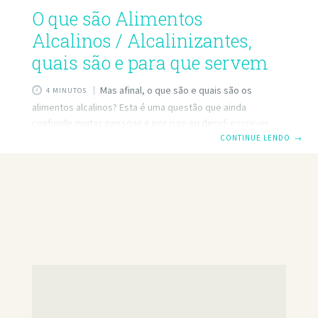
O que são Alimentos
Alcalinos / Alcalinizantes,
quais são e para que servem
Mas afinal, o que são e quais são os
4 MINUTOS
alimentos alcalinos? Esta é uma questão que ainda
confunde muitas pessoas e por isso eu decidi escrever
este artigo para tentar, de uma vez por todas, esclarecer
CONTINUE LENDO
→
toda a gente e deitar por terra alguns mitos comuns.
Quando as pessoas pensam em alimentos alcalinos, elas
realmente estão pensando se um alimento é ácido ou
alcalino em seu estado natural, ou seja, antes de ser
ingerido. No entanto, no contexto de uma dieta alcalina NÃO
é