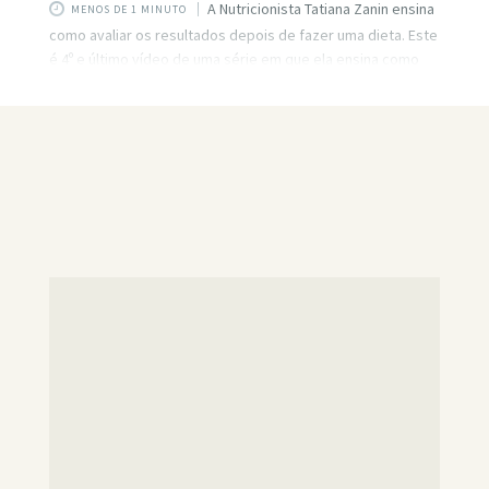
A Nutricionista Tatiana Zanin ensina
MENOS DE 1 MINUTO
como avaliar os resultados depois de fazer uma dieta. Este
é 4º e último vídeo de uma série em que ela ensina como
elaborar a própria dieta e ter sucesso emagrecendo com
saúde. #TuaSaúde — Siga a gente também: Site:
http://www.tuasaude.com/​ Facebook:
https://www.facebook.com/tuasaude​ Instagram:
https://instagram.com/tuasaude/​ Twitter:
https://twitter.com/tuasaude​ Pinterest:
https://www.pinterest.com/tuasaude/ source