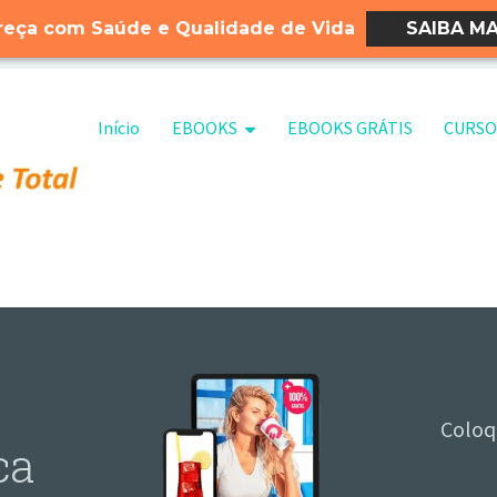
eça com Saúde e Qualidade de Vida
SAIBA MA
Pular para o conteúdo
Início
EBOOKS
EBOOKS GRÁTIS
CURSO
Coloq
ca