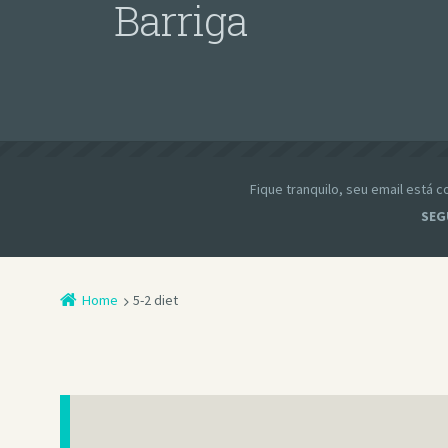
Barriga
Fique tranquilo, seu email está
SEG
Home
5-2 diet