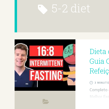
5-2 diet
Dieta 
Guia 
Refei
3 MINUT
Completo 
Melhor Exe
Nádegas O 