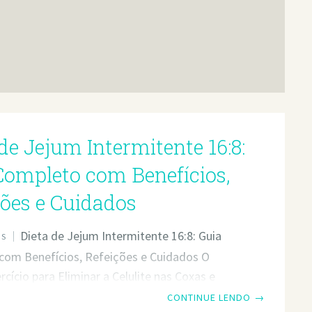
de Jejum Intermitente 16:8:
Completo com Benefícios,
ções e Cuidados
Dieta de Jejum Intermitente 16:8: Guia
OS
com Benefícios, Refeições e Cuidados O
rcício para Eliminar a Celulite nas Coxas e
jejum intermitente 16:8 é uma das formas
CONTINUE LENDO
→