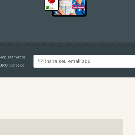
 completamente
URO
conosco.