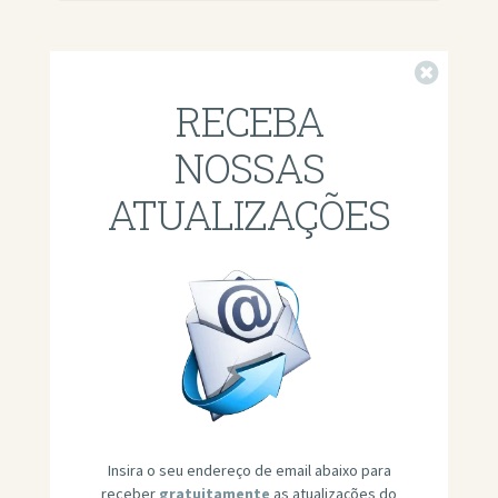
Fechar
RECEBA
NOSSAS
ATUALIZAÇÕES
Insira o seu endereço de email abaixo para
receber
gratuitamente
as atualizações do