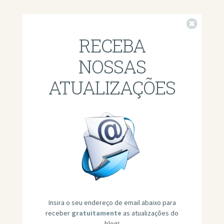
Fechar
RECEBA
NOSSAS
ATUALIZAÇÕES
Insira o seu endereço de email abaixo para
receber
gratuitamente
as atualizações do
blog!