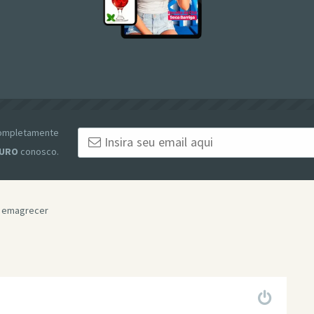
 completamente
URO
conosco.
a emagrecer