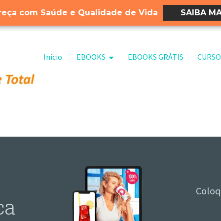
eça com Saúde e Qualidade de Vida
SAIBA MA
Pular para o conteúdo
Início
EBOOKS
EBOOKS GRÁTIS
CURSO
Coloq
ca