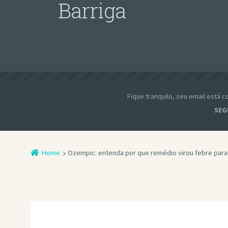
Barriga
Fique tranquilo, seu email está
SEG
Home
Ozempic: entenda por que remédio virou febre par