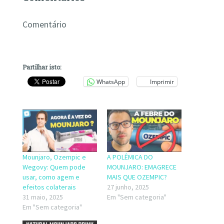
Comentário
Partilhar isto:
WhatsApp
Imprimir
Mounjaro, Ozempic e
A POLÊMICA DO
Wegovy: Quem pode
MOUNJARO: EMAGRECE
usar, como agem e
MAIS QUE OZEMPIC?
efeitos colaterais
27 junho, 2025
31 maio, 2025
Em "Sem categoria"
Em "Sem categoria"