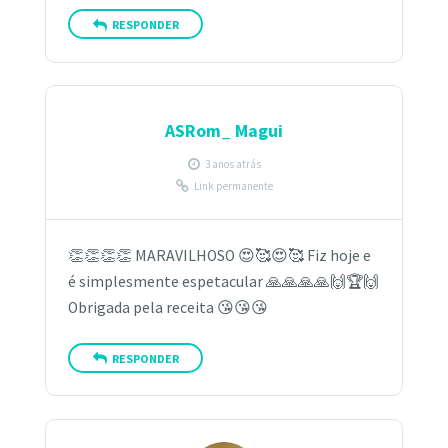
RESPONDER
ASRom_ Magui
3 anos atrás
Link permanente
👏👏👏👏 MARAVILHOSO 😍🥰😍🥰 Fiz hoje e
é simplesmente espetacular 🙏🙏🙏🙏🙌🏆🙌
Obrigada pela receita 😘😘😘
RESPONDER