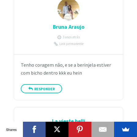
Bruna Araujo
3 anos atrás
Link permanente
Tenho coragem não, e se a berinjela estiver
com bicho dentro kkk eu hein
RESPONDER
La vieste belli
Shares
3 anos atrás