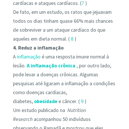
cardíacas e ataques cardíacos. (
7
)
De fato, em um estudo, os ratos que jejuavam
todos os dias tinham quase 66% mais chances
de sobreviver a um ataque cardíaco do que
aqueles em dieta normal. (
8
)
4. Reduz a inflamação
A
inflamação
é uma resposta imune normal à
lesão.
A inflamação crônica
, por outro lado,
pode levar a doenças crônicas. Algumas
pesquisas até ligaram a inflamação a condições
como doenças cardíacas,
diabetes,
obesidade
e câncer. (
9
)
Um estudo publicado na
Nutrition
Research
acompanhou 50 indivíduos
observando o Ramadã e mostrou que eles