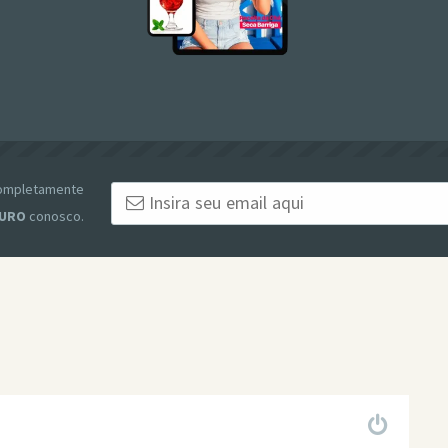
 completamente
URO
conosco.