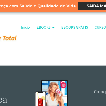
eça com Saúde e Qualidade de Vida
SAIBA MA
Pular para o conteúdo
Início
EBOOKS
EBOOKS GRÁTIS
CURSO
Coloq
ca