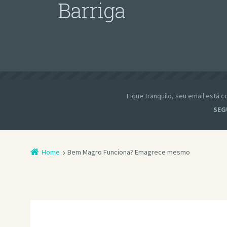
Barriga
Fique tranquilo, seu email está
SEG
Home
Bem Magro Funciona? Emagrece mesmo