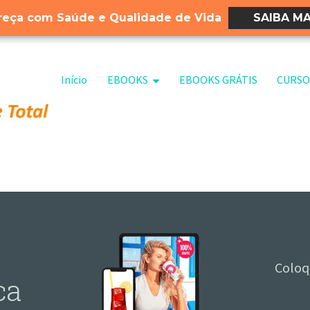
eça com Saúde e Qualidade de Vida
SAIBA MA
Pular para o conteúdo
Início
EBOOKS
EBOOKS GRÁTIS
CURSO
Coloq
ca