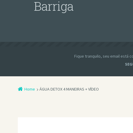
Barriga
Fique tranquilo, seu email está
SEG
Home
ÁGUA DETOX 4 MANEIRAS + VÍDEO