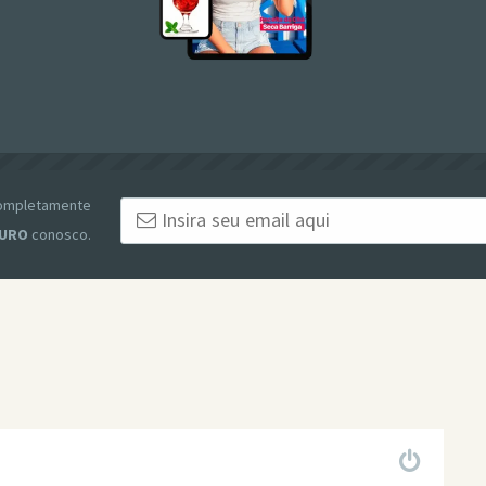
 completamente
URO
conosco.