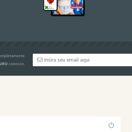
 completamente
URO
conosco.