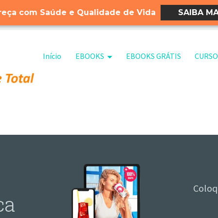
eça com Saúde e Qualidade de Vida
SAIBA MA
Pular para o conteúdo
Início
EBOOKS
EBOOKS GRÁTIS
CURSO
Coloq
ca