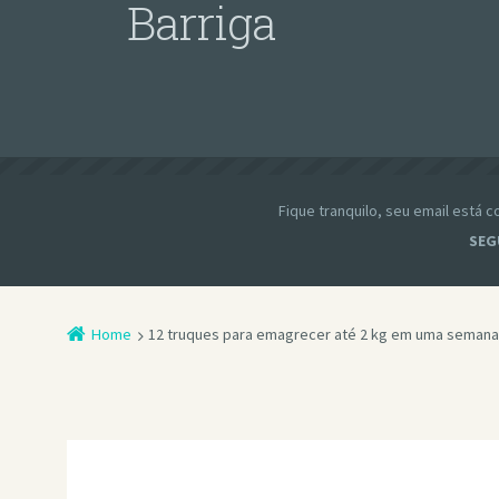
Barriga
Fique tranquilo, seu email está
SEG
Home
12 truques para emagrecer até 2 kg em uma semana