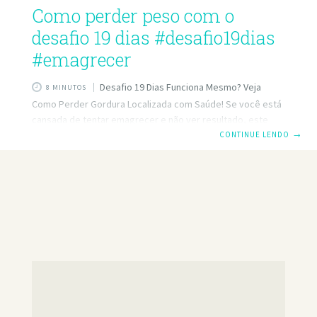
Como perder peso com o
desafio 19 dias #desafio19dias
#emagrecer
Desafio 19 Dias Funciona Mesmo? Veja
8 MINUTOS
Como Perder Gordura Localizada com Saúde! Se você está
cansada de tentar emagrecer e não ver resultado, este
artigo pode ser o empurrão que faltava para você
CONTINUE LENDO
→
transformar sua rotina e conquistar o corpo dos sonhos. O
Desafio 19 Dias promete ser um método natural, prático e
eficaz para perder gordura localizada de forma saudável —
e com resultados em menos de 3 semanas! Mas será que o
Desafio 19 Dias funciona mesmo? O que você