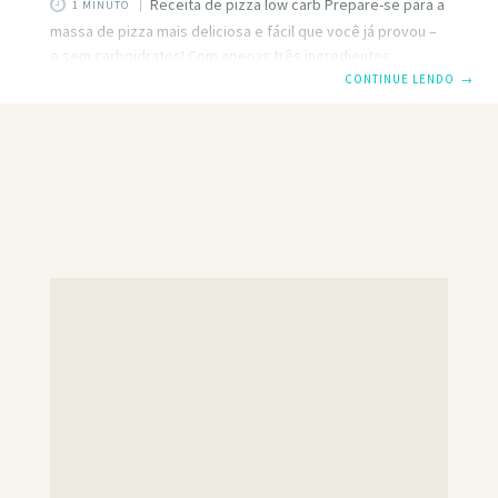
Receita de pizza low carb Prepare-se para a
1 MINUTO
massa de pizza mais deliciosa e fácil que você já provou –
e sem carboidratos! Com apenas três ingredientes
simples, você pode comer uma pizza saborosa e
CONTINUE LENDO
→
satisfatória em pouco tempo. Esta receita de crosta de
frango é perfeita para quem segue uma dieta baixa em
carboidratos ou cetogênica e é muito fácil de fazer.
Acompanhe enquanto eu mostro como fazer essa incrível
massa de pizza que com certeza se tornará uma nova
favorita.