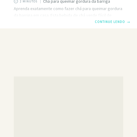
Chá para queimar gordura da barriga
2 MINUTOS
Aprenda exatamente como fazer chá para queimar gordura
da barriga em casa. Esta bebida de chá verde fácil de
queimar gordura é comprovadamente eficaz e segura para
CONTINUE LENDO
→
uso diário. Tente fazer este queimador de gordura da
barriga de desintoxicação caseiro hoje! Receitas DIY
simples de 5 ingredientes como esta ajudarão você a obter
resultados incríveis de perda de peso, em conjunto com
exercícios adequados e alimentação saudável. ÁGUA
QUENTE – Use sempre água filtrada e mantenha-se