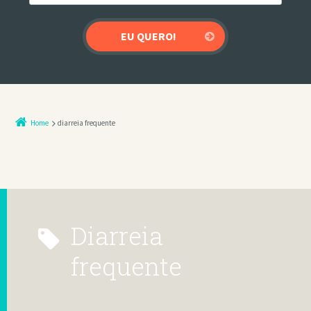
Home
diarreia frequente
diarreia
frequente