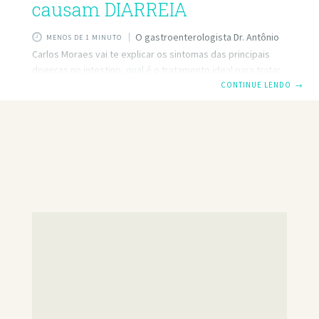
causam DIARREIA
O gastroenterologista Dr. Antônio
MENOS DE 1 MINUTO
Carlos Moraes vai te explicar os sintomas das principais
doenças no intestino, qual é o tratamento ideal para tratar
cada situação para a diarreia parar e a vida melhorar. Além
CONTINUE LENDO
→
disso ele também explica quais são os melhores exames
para poder diagnosticar cada situação. Sintomas como, dor
na barriga, diarreia e prisão de ventre são indicadores de
que o seu intestino não está bem, e ter o intestino
funcionando bem é muito importante, porque ele absorve