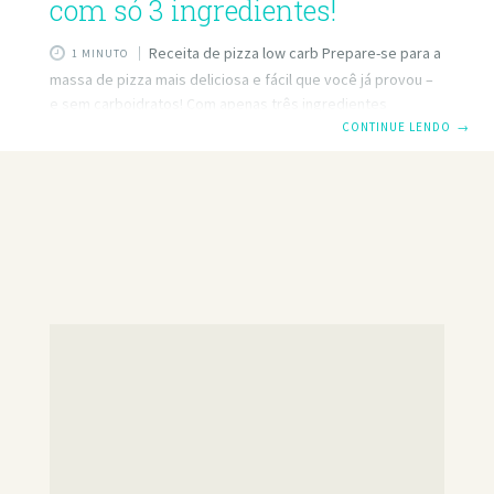
com só 3 ingredientes!
Receita de pizza low carb Prepare-se para a
1 MINUTO
massa de pizza mais deliciosa e fácil que você já provou –
e sem carboidratos! Com apenas três ingredientes
simples, você pode comer uma pizza saborosa e
CONTINUE LENDO
→
satisfatória em pouco tempo. Esta receita de crosta de
frango é perfeita para quem segue uma dieta baixa em
carboidratos ou cetogênica e é muito fácil de fazer.
Acompanhe enquanto eu mostro como fazer essa incrível
massa de pizza que com certeza se tornará uma nova
favorita.