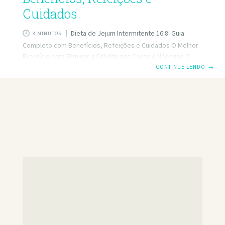
Cuidados
Dieta de Jejum Intermitente 16:8: Guia
3 MINUTOS
Completo com Benefícios, Refeições e Cuidados O Melhor
Exercício para Eliminar a Celulite nas Coxas e Nádegas O
jejum intermitente 16:8 é uma das formas mais populares
CONTINUE LENDO
→
de restringir a alimentação a uma janela de tempo
específica. Basicamente, essa estratégia consiste em
limitar a ingestão de alimentos e bebidas com calorias a um
período de 8 horas por dia, enquanto nas outras 16 horas
você se abstém de comer. Durante o jejum, é permitido
beber água,